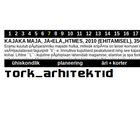
1
2
3
4
5
6
7
8
9
10
11
12
13
14
15
16
1
KAJAKA MAJA, JÃ•ELÃ„HTMES, 2010 (EHITAMISEL), 35
Eramu kuulub pÃµhjaranniku majade hulka, millede eripÃ¤ra on teisel korrusel 
vaÃ¤ljaulatavast tagurpidi `V`- e. linnutiiva kujulisest peakatusest ning see ka
kohal. Lihtne ``L``- kujuline pÃµhiplaan lahendab magamise, elamise ja spa fun
kahekorruselisus. Materjalid on kolmekordsed klaaspakettid, valge krohv soojusta
ühiskondlik
planeering
äri + korter
kamin eraldab sÃ¶Ã¶gi ja elutoa tsoonid. Teine samalaadne korsten on puitkÃ¼t
ekoloogilised ja allergiavabad. Tiim: Lembit Tork, Jekaterina Magdalenoka, Kadr