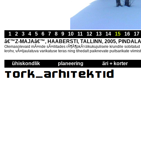
1
2
3
4
5
6
7
8
9
10
11
12
13
14
15
16
1
â€™Z-MAJAâ€™, HAABERSTI, TALLINN, 2005, PINDALA
Olemasolevaid mÃ¤nde sÃ¤ilitades rÃ¶Ã¶pkÃ¼likukujulisele krundile sobitatud 
krohv, vÃ¤ljaulatuva varikatuse teras ning tihedalt paiknevate puitsarikate vi
ühiskondlik
planeering
äri + korter