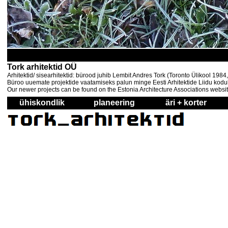
Tork arhitektid OÜ
Arhitektid/ sisearhitektid: bürood juhib Lembit Andres Tork (Toronto Ülikool 198
Büroo uuemate projektide vaatamiseks palun minge Eesti Arhitektide Liidu kodul
Our newer projects can be found on the Estonia Architecture Associations websi
ühiskondlik
planeering
äri + korter