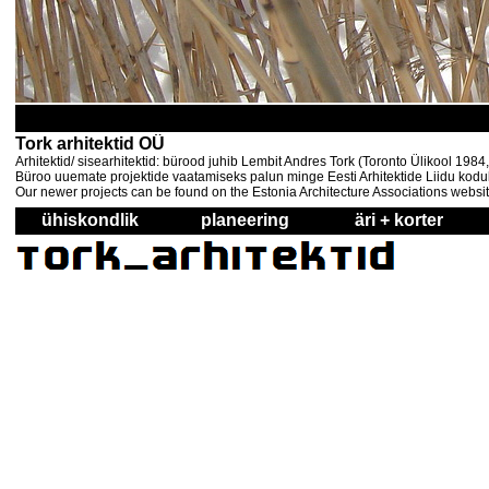
Tork arhitektid OÜ
Arhitektid/ sisearhitektid: bürood juhib Lembit Andres Tork (Toronto Ülikool 198
Büroo uuemate projektide vaatamiseks palun minge Eesti Arhitektide Liidu kodul
Our newer projects can be found on the Estonia Architecture Associations websi
ühiskondlik
planeering
äri + korter