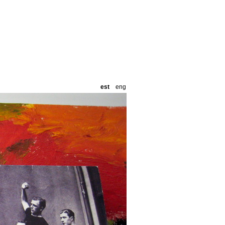
est
eng