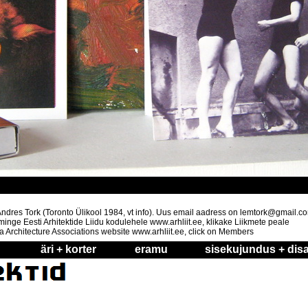
t Andres Tork (Toronto Ülikool 1984, vt info). Uus email aadress on lemtork@gmail.c
nge Eesti Arhitektide Liidu kodulehele www.arhliit.ee, klikake Liikmete peale
a Architecture Associations website www.arhliit.ee, click on Members
äri + korter
eramu
sisekujundus + disa