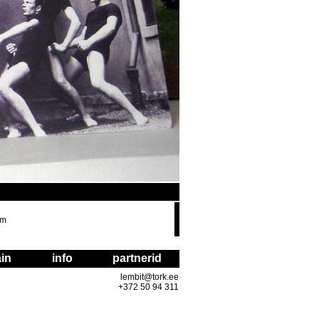
om
in
info
partnerid
lembit@tork.ee
+372 50 94 311