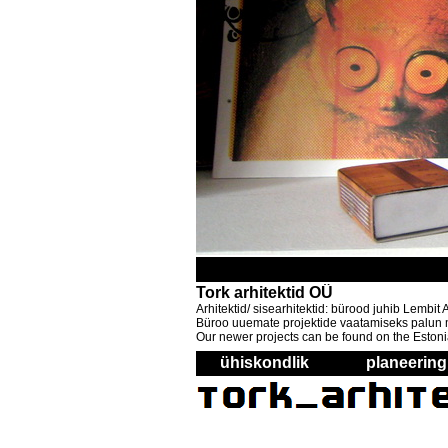
Tork arhitektid OÜ
Arhitektid/ sisearhitektid: bürood juhib Lembi
Büroo uuemate projektide vaatamiseks palun mi
Our newer projects can be found on the Estoni
ühiskondlik
planeering