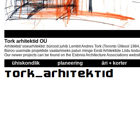
Tork arhitektid OÜ
Arhitektid/ sisearhitektid: bürood juhib Lembit Andres Tork (Toronto Ülikool 198
Büroo uuemate projektide vaatamiseks palun minge Eesti Arhitektide Liidu kodul
Our newer projects can be found on the Estonia Architecture Associations websi
ühiskondlik
planeering
äri + korter