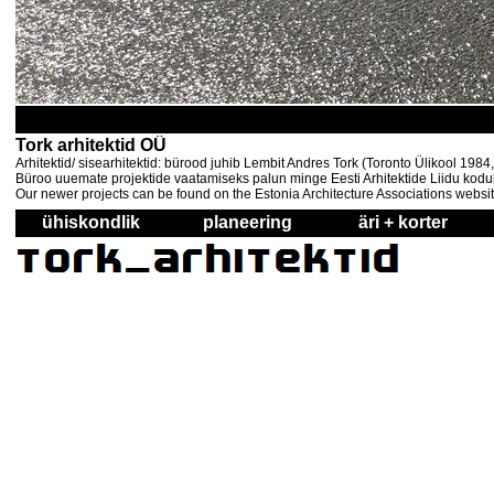
Tork arhitektid OÜ
Arhitektid/ sisearhitektid: bürood juhib Lembit Andres Tork (Toronto Ülikool 198
Büroo uuemate projektide vaatamiseks palun minge Eesti Arhitektide Liidu kodul
Our newer projects can be found on the Estonia Architecture Associations websi
ühiskondlik
planeering
äri + korter