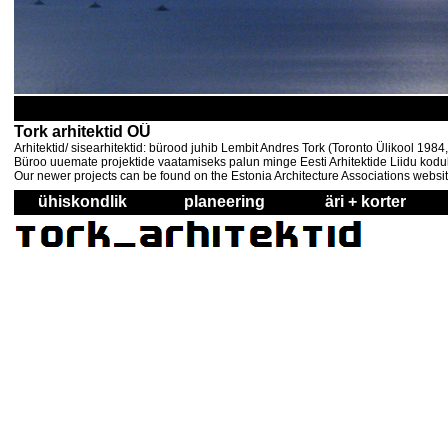
Tork arhitektid OÜ
Arhitektid/ sisearhitektid: bürood juhib Lembit Andres Tork (Toronto Ülikool 198
Büroo uuemate projektide vaatamiseks palun minge Eesti Arhitektide Liidu kodul
Our newer projects can be found on the Estonia Architecture Associations websi
ühiskondlik
planeering
äri + korter