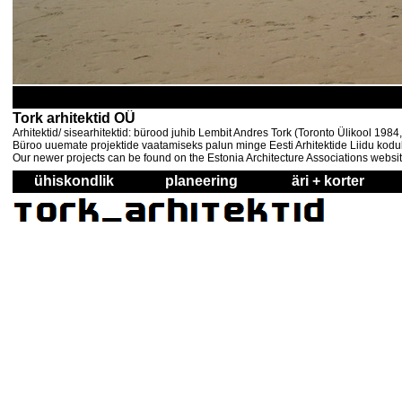
Tork arhitektid OÜ
Arhitektid/ sisearhitektid: bürood juhib Lembit Andres Tork (Toronto Ülikool 198
Büroo uuemate projektide vaatamiseks palun minge Eesti Arhitektide Liidu kodul
Our newer projects can be found on the Estonia Architecture Associations websi
ühiskondlik
planeering
äri + korter