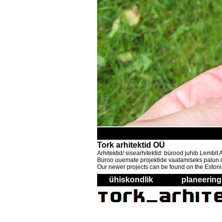
Tork arhitektid OÜ
Arhitektid/ sisearhitektid: bürood juhib Lembi
Büroo uuemate projektide vaatamiseks palun mi
Our newer projects can be found on the Estoni
ühiskondlik
planeering