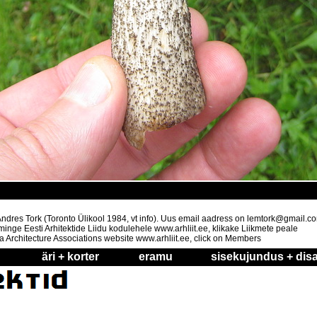
t Andres Tork (Toronto Ülikool 1984, vt info). Uus email aadress on lemtork@gmail.c
nge Eesti Arhitektide Liidu kodulehele www.arhliit.ee, klikake Liikmete peale
a Architecture Associations website www.arhliit.ee, click on Members
äri + korter
eramu
sisekujundus + disa