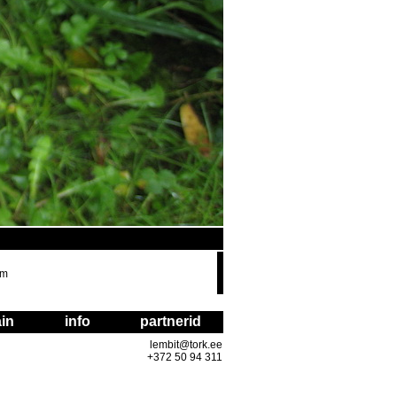
om
in
info
partnerid
lembit@tork.ee
+372 50 94 311