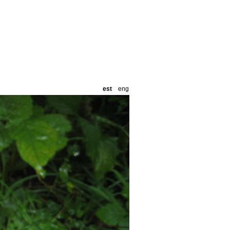
est
eng