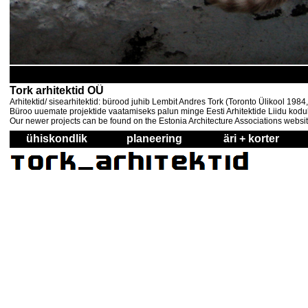
Tork arhitektid OÜ
Arhitektid/ sisearhitektid: bürood juhib Lembit Andres Tork (Toronto Ülikool 198
Büroo uuemate projektide vaatamiseks palun minge Eesti Arhitektide Liidu kodul
Our newer projects can be found on the Estonia Architecture Associations websi
ühiskondlik
planeering
äri + korter