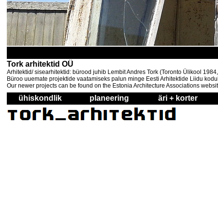
Tork arhitektid OÜ
Arhitektid/ sisearhitektid: bürood juhib Lembit Andres Tork (Toronto Ülikool 198
Büroo uuemate projektide vaatamiseks palun minge Eesti Arhitektide Liidu kodul
Our newer projects can be found on the Estonia Architecture Associations websi
ühiskondlik
planeering
äri + korter