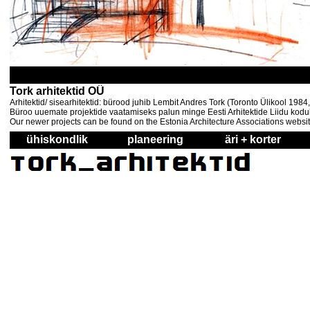
Tork arhitektid OÜ
Arhitektid/ sisearhitektid: bürood juhib Lembit Andres Tork (Toronto Ülikool 198
Büroo uuemate projektide vaatamiseks palun minge Eesti Arhitektide Liidu kodul
Our newer projects can be found on the Estonia Architecture Associations websi
ühiskondlik
planeering
äri + korter