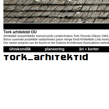
Tork arhitektid OÜ
Arhitektid/ sisearhitektid: bürood juhib Lembit Andres Tork (Toronto Ülikool 198
Büroo uuemate projektide vaatamiseks palun minge Eesti Arhitektide Liidu kodul
Our newer projects can be found on the Estonia Architecture Associations websi
ühiskondlik
planeering
äri + korter