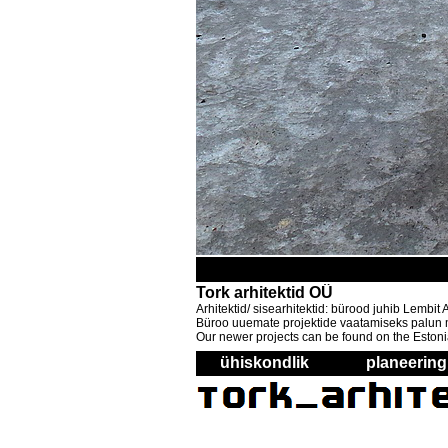
Tork arhitektid OÜ
Arhitektid/ sisearhitektid: bürood juhib Lembi
Büroo uuemate projektide vaatamiseks palun mi
Our newer projects can be found on the Estoni
ühiskondlik
planeering