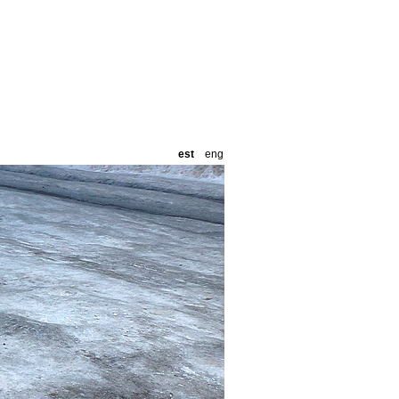
est
eng