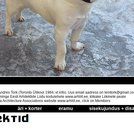
t Andres Tork (Toronto Ülikool 1984, vt info). Uus email aadress on lemtork@gmail.c
nge Eesti Arhitektide Liidu kodulehele www.arhliit.ee, klikake Liikmete peale
a Architecture Associations website www.arhliit.ee, click on Members
äri + korter
eramu
sisekujundus + disa