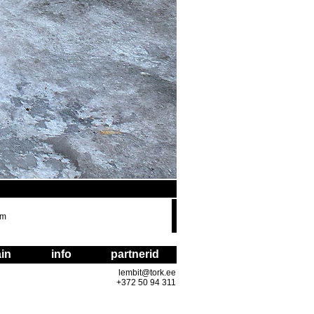
om
in
info
partnerid
lembit@tork.ee
+372 50 94 311