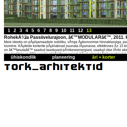
1
2
3
4
5
6
7
8
9
10
11
12
13
RohekÃ¼la Passiivelurajoon, â€™MODULARâ€™, 2011. K
Meie ideeks on pÃµhjamaadele sobiliku, vÃ¤ga Ãµkonoomse hinnaklassiga, pass
loomine. KÃµikide korterite pÃµhiaknad suunata lÃµunasse, efektiivses Â± 15 kr
on â€™tasutaâ€™ saadud taastuvast pÃ¤ikeseenergiast, saadud otse lÃ¤bi ake
standarditele ca 20% vajalikust kÃ¼tteenergiast. KÃµik aknad pÃ¤ikesest kaitstu
ühiskondlik
planeering
äri + korter