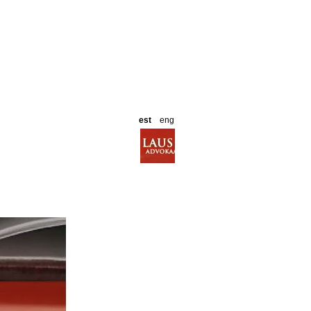
est
eng