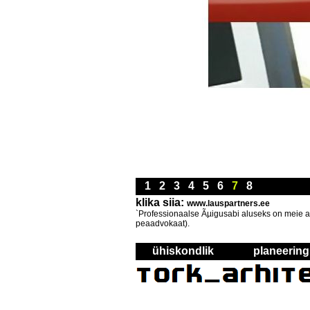
1
2
3
4
5
6
7
8
klika siia:
www.lauspartners.ee
`Professionaalse Ãµigusabi aluseks on meie a
peaadvokaat).
ühiskondlik
planeering