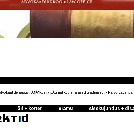
dvokaatide ausus, tÃ¶Ã¶kus ja pÃµhjalikud erialased teadmised.`- Raivo Laus, par
äri + korter
eramu
sisekujundus + disa