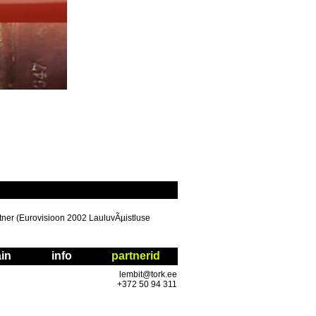
tner (Eurovisioon 2002 LauluvÃµistluse
in
info
partnerid
lembit@tork.ee
+372 50 94 311