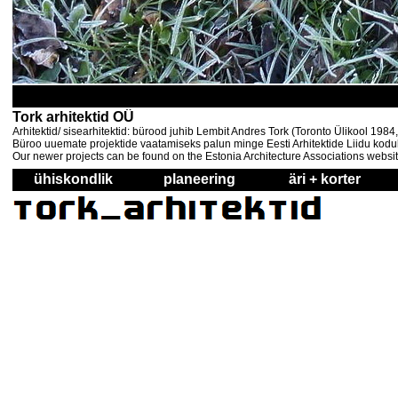
Tork arhitektid OÜ
Arhitektid/ sisearhitektid: bürood juhib Lembit Andres Tork (Toronto Ülikool 198
Büroo uuemate projektide vaatamiseks palun minge Eesti Arhitektide Liidu kodul
Our newer projects can be found on the Estonia Architecture Associations websi
ühiskondlik
planeering
äri + korter