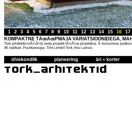
1
2
3
4
5
6
7
8
9
10
11
12
13
14
15
16
1
KOMPAKTNE TÃœÃœPMAJA VARIATSIOONIDEGA, MAHL
Tork arhitektid mÃ¼Ã¼b seda projekti tÃ¼Ã¼p-projektina. Ã–konoomse puitkons
IIK radikad. Puurkaevuga. Tiim:Lembit Tork, Anu Lainus.
ühiskondlik
planeering
äri + korter