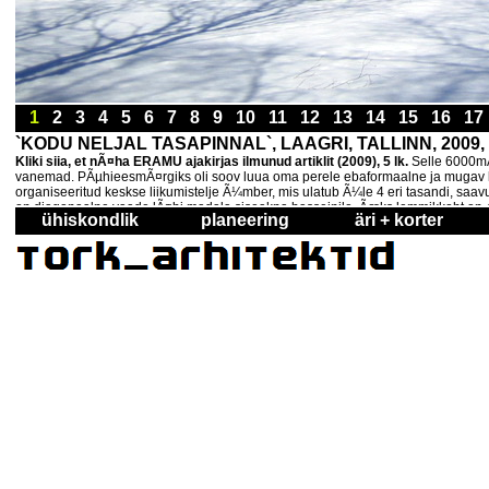
1
2
3
4
5
6
7
8
9
10
11
12
13
14
15
16
1
`KODU NELJAL TASAPINNAL`, LAAGRI, TALLINN, 2009,
Kliki siia, et nÃ¤ha ERAMU ajakirjas ilmunud artiklit (2009), 5 lk.
Selle 6000mÂ
vanemad. PÃµhieesmÃ¤rgiks oli soov luua oma perele ebaformaalne ja mugav kod
organiseeritud keskse liikumistelje Ã¼mber, mis ulatub Ã¼le 4 eri tasandi, saavu
on diagonaalne vaade lÃ¤bi madala siseakna basseinile. Ãœks lemmikkoht on 4
ühiskondlik
planeering
äri + korter
piisavalt soe hommikuse kohvi joomiseks, aga on lÃµÃµmava suvepÃ¤ikesega mÃµnu
tammepuit. Tiim: Lembit Tork, Villu Scheler, Kuido Karlson, Jekaterina Magdaleno