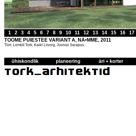
1
2
3
4
5
6
7
8
9
10
11
12
13
14
15
16
1
TOOME PUIESTEE VARIANT A, NÃ•MME, 2011
Tiim: Lembit Tork, Kadri Liivorg, Joonas Sarapuu.
ühiskondlik
planeering
äri + korter